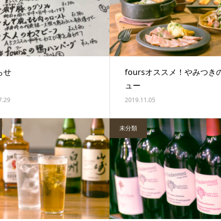
らせ
foursオススメ！やみつき
ュー
7.29
2019.11.05
未分類