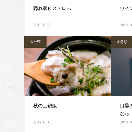
隠れ家ビストロへ
ワイ
2019.10.29
2019.1
未分類
未分類
秋の土鍋飯
目黒
なら
2019.10.15
2019.1