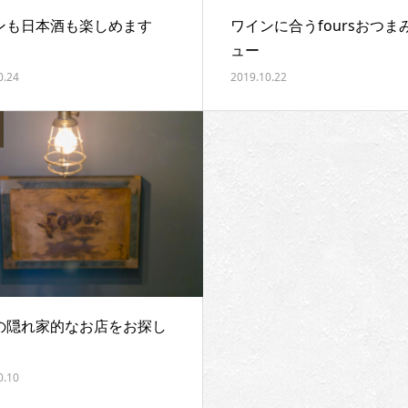
ンも日本酒も楽しめます
ワインに合うfoursおつま
ュー
0.24
2019.10.22
の隠れ家的なお店をお探し
0.10